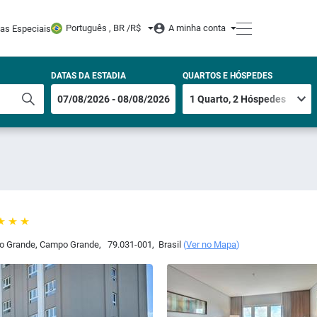
Português , BR /
R$
A minha conta
tas Especiais
DATAS DA ESTADIA
QUARTOS E HÓSPEDES
po Grande
,
Campo Grande
,
79.031-001
,
Brasil
(
Ver no Mapa
)