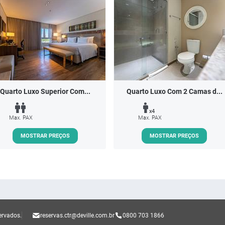
Quarto Luxo Superior Com...
Quarto Luxo Com 2 Camas d...
x4
Max. PAX
Max. PAX
MOSTRAR PREÇOS
MOSTRAR PREÇOS
ervados.
reservas.ctr@deville.com.br
0800 703 1866