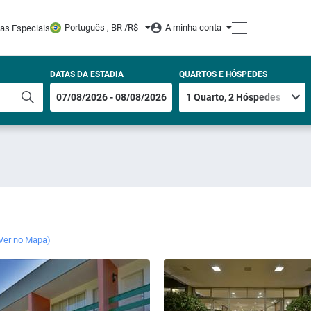
Português , BR /
R$
A minha conta
tas Especiais
DATAS DA ESTADIA
QUARTOS E HÓSPEDES
Ver no Mapa
)