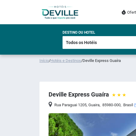
Ofer
DESTINO OU HOTEL
Início
/
Hotéis e Destinos
/
Deville Express Guaíra
Deville Express Guaíra
Rua Paraguai 1205
,
Guaira
,
85980-000
,
Brasil
(