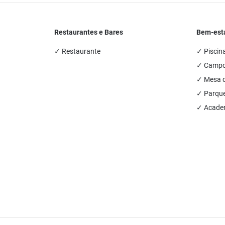
Restaurantes e Bares
Bem-esta
✓ Restaurante
✓ Piscina
✓ Campo 
✓ Mesa d
✓ Parque 
✓ Academ