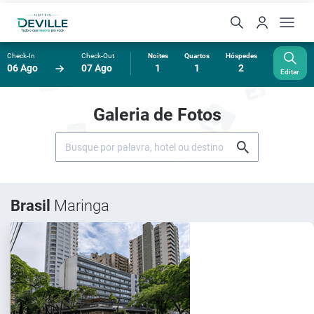
Check-In
Check-Out
Noites
Quartos
Hóspedes
06 Ago
07 Ago
1
1
2
Editar
Galeria de Fotos
Brasil
Maringa