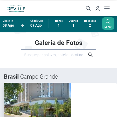
Check-In
Check-Out
Noites
Quartos
Hóspedes
08 Ago
09 Ago
1
1
2
Editar
Galeria de Fotos
Brasil
Campo Grande