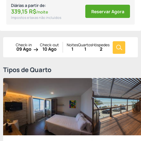
Diárias a partir de:
339,
15
R$
Reservar Agora
/noite
Impostos e taxas não incluídos
Check-in
Check-out
Noites
Quartos
Hóspedes
09 Ago
10 Ago
1
1
2
Tipos de Quarto