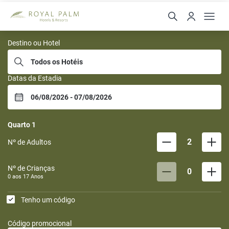
Royal Palm Hotels e Res
Destino ou Hotel
Datas da Estadia
Quarto
1
2
Nº de Adultos
Nº de Crianças
0
0 aos
17
Anos
Tenho um código
Código promocional