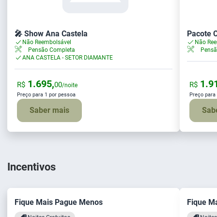
🎤 Show Ana Castela
Pacote C
Não Reembolsável
Não Ree
Pensão Completa
Pensã
ANA CASTELA - SETOR DIAMANTE
1.695,
1.91
R$
00
R$
/noite
Preço para 1 por pessoa
Preço para
Saber mais
Sab
Incentivos
Fique Mais Pague Menos
Fique M