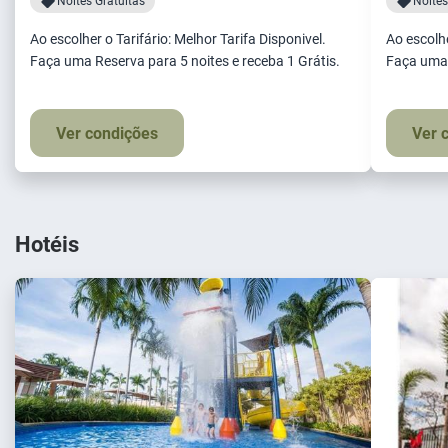
Noites Gratuitas
Noites
Ao escolher o Tarifário: Melhor Tarifa Disponivel.
Ao escolhe
Faça uma Reserva para 5 noites e receba 1 Grátis.
Faça uma 
Ver condições
Ver 
Hotéis