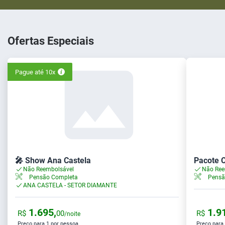
Ofertas Especiais
Pague até 10x
🎤 Show Ana Castela
Pacote C
Não Reembolsável
Não Ree
Pensão Completa
Pensã
ANA CASTELA - SETOR DIAMANTE
1.695,
1.91
R$
00
R$
/noite
Preço para 1 por pessoa
Preço para