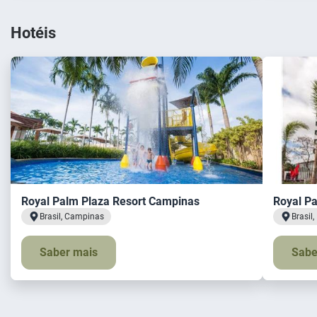
Hotéis
Royal Palm Plaza Resort Campinas
Royal Pa
Brasil, Campinas
Brasil
Saber mais
Sabe