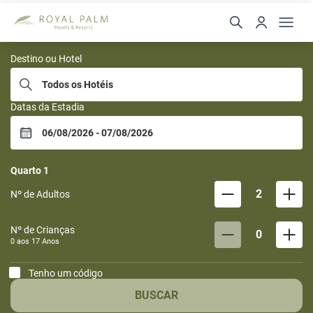
Royal Palm Hotels e Res
Destino ou Hotel
Datas da Estadia
Quarto
1
2
Nº de Adultos
Nº de Crianças
0
0 aos
17
Anos
Tenho um código
BUSCAR