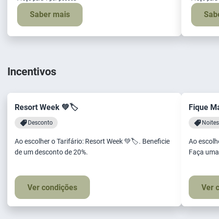
Saber mais
Sab
Incentivos
Resort Week 💚🏷️
Fique M
Desconto
Noites
Ao escolher o Tarifário: Resort Week 💚🏷️. Beneficie
Ao escolhe
de um desconto de 20%.
Faça uma 
Ver condições
Ver 