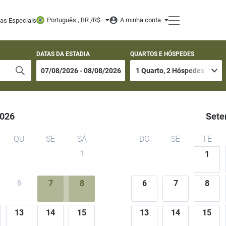
orts
Português , BR /
R$
A minha conta
tas Especiais
DATAS DA ESTADIA
QUARTOS E HÓSPEDES
026
Sete
QU
SE
SÁ
DO
SE
TE
1
1
6
7
8
6
7
8
13
14
15
13
14
15