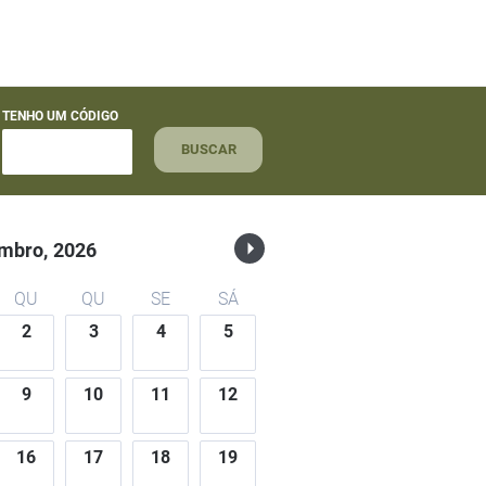
TENHO UM CÓDIGO
BUSCAR
mbro,
2026
QU
QU
SE
SÁ
2
3
4
5
9
10
11
12
16
17
18
19