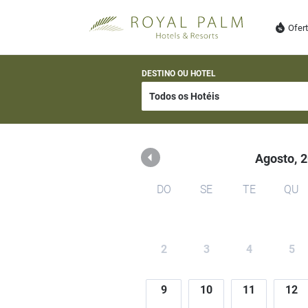
Royal Palm Hotels e Res
Ofer
DESTINO OU HOTEL
Agosto,
2
DO
SE
TE
QU
2
3
4
5
9
10
11
12