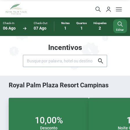
Check-In
Check-Out
Noites
Quartos
Hóspedes
06 Ago
07 Ago
1
1
2
Editar
Incentivos
Royal Palm Plaza Resort Campinas
10,00%
Desconto
Noite 