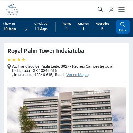
Check-In
Check-Out
Noites
Quartos
Hóspedes
10 Ago
11 Ago
1
1
2
Editar
Royal Palm Tower Indaiatuba
Av. Francisco de Paula Leite, 3027 - Recreio Campestre Jóia,
Indaiatuba - SP, 13346-615
,
Indaiatuba
,
13346-615
,
Brasil
(
Ver no Mapa
)