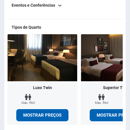
ideal para almoços de negócios, jantares especiais e
Eventos e Conferências
realização de eventos..
Tipos de Quarto
Luxo Twin
Superior Twin
Max. PAX
Max. PAX
MOSTRAR PREÇOS
MOSTRAR PREÇ