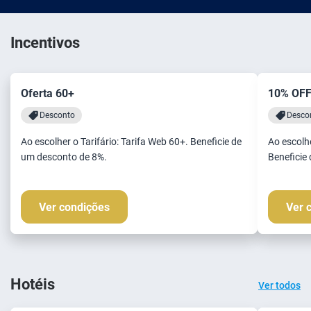
Incentivos
Oferta 60+
10% OFF
Desconto
Desco
Ao escolher o Tarifário: Tarifa Web 60+. Beneficie de
Ao escolhe
um desconto de 8%.
Beneficie
Ver condições
Ver 
Hotéis
Ver todos