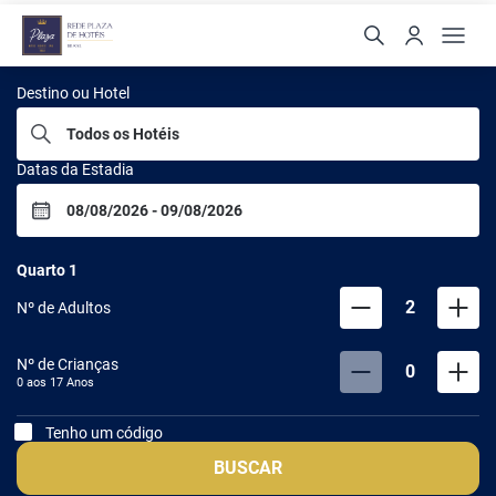
Rede Plaza Hoteis
Destino ou Hotel
Datas da Estadia
Quarto
1
2
Nº de Adultos
Nº de Crianças
0
0 aos
17
Anos
Tenho um código
BUSCAR