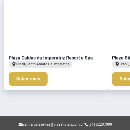
Plaza Caldas da Imperatriz Resort e Spa
Plaza Sã
Brasil, Santo Amaro Da Imperatriz
Brasil,
Saber mais
Sabe
centraldereservas@plazahoteis.com.br
(51) 32207000