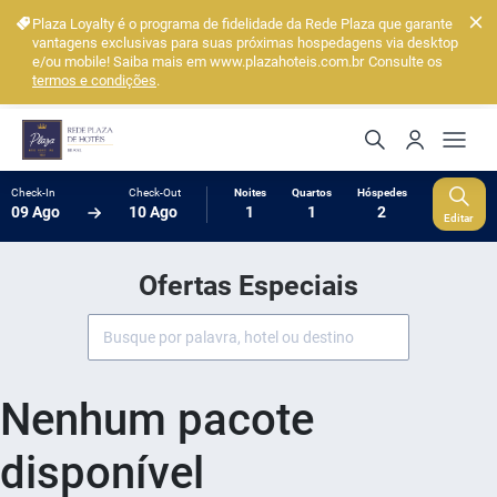
Plaza Loyalty é o programa de fidelidade da Rede Plaza que garante
vantagens exclusivas para suas próximas hospedagens via desktop
e/ou mobile! Saiba mais em www.plazahoteis.com.br
Consulte os
termos e condições
.
Check-In
Check-Out
Noites
Quartos
Hóspedes
09 Ago
10 Ago
1
1
2
Editar
Ofertas Especiais
Nenhum pacote
disponível