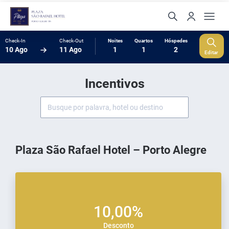
Check-In
Check-Out
Noites
Quartos
Hóspedes
10 Ago
11 Ago
1
1
2
Editar
Incentivos
Plaza São Rafael Hotel – Porto Alegre
10,00%
Desconto