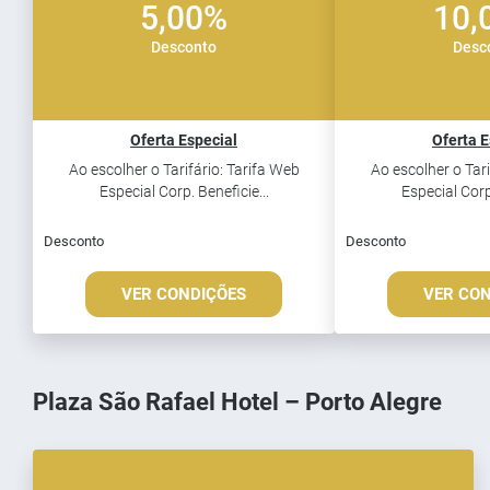
5,00%
10,
Desconto
Desc
Oferta Especial
Oferta E
Ao escolher o Tarifário: Tarifa Web
Ao escolher o Tari
Especial Corp. Beneficie...
Especial Corp.
Desconto
Desconto
VER CONDIÇÕES
VER CO
Plaza São Rafael Hotel – Porto Alegre