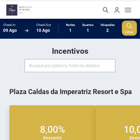
Check-In
Check-Out
Noites
Quartos
Hóspedes
09 Ago
10 Ago
1
1
2
Editar
Incentivos
Plaza Caldas da Imperatriz Resort e Spa
8,00%
10,
Desconto
Desc