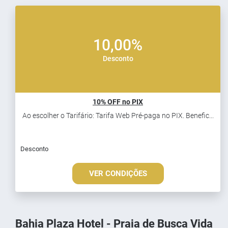
10,00%
Desconto
10% OFF no PIX
Ao escolher o Tarifário: Tarifa Web Pré-paga no PIX. Benefic...
Desconto
VER CONDIÇÕES
Bahia Plaza Hotel - Praia de Busca Vida