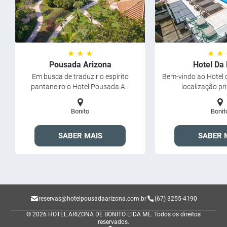
★ ★ ★
★ ★
Pousada Arizona
Hotel Da
Em busca de traduzir o espírito
Bem-vindo ao Hotel 
pantaneiro o Hotel Pousada A...
localização pri
Bonito
Bonit
SABER MAIS
SABER 
reservas@hotelpousadaarizona.com.br
(67) 3255-4190
© 2026 HOTEL ARIZONA DE BONITO LTDA ME.
Todos os direitos
reservados.