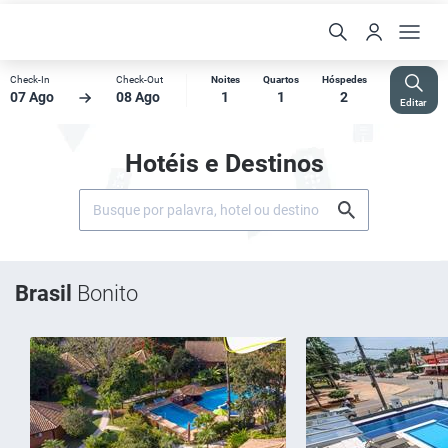
Check-In
Check-Out
Noites
Quartos
Hóspedes
07 Ago
08 Ago
1
1
2
Editar
Hotéis e Destinos
Brasil
Bonito