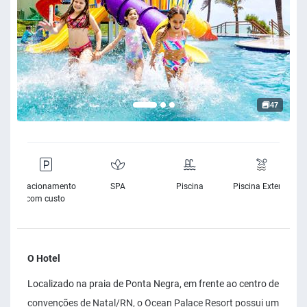
47
e
Estacionamento
SPA
Piscina
Piscina Exterior
e
com custo
O Hotel
Localizado na praia de Ponta Negra, em frente ao centro de
convenções de Natal/RN, o Ocean Palace Resort possui um