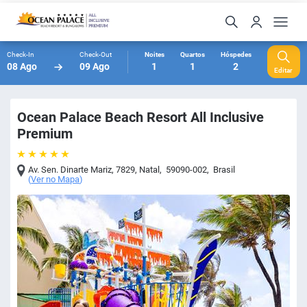
Check-In
Check-Out
Noites
Quartos
Hóspedes
08 Ago
09 Ago
1
1
2
Editar
Ocean Palace Beach Resort All Inclusive
Premium
Av. Sen. Dinarte Mariz, 7829
,
Natal
,
59090-002
,
Brasil
(
Ver no Mapa
)