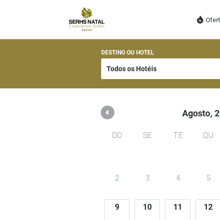
SERHS BRASIL
Ofer
DESTINO OU HOTEL
Agosto,
2
DO
SE
TE
QU
2
3
4
5
9
10
11
12