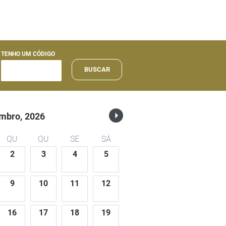
TENHO UM CÓDIGO
BUSCAR
mbro,
2026
QU
QU
SE
SÁ
2
3
4
5
9
10
11
12
16
17
18
19