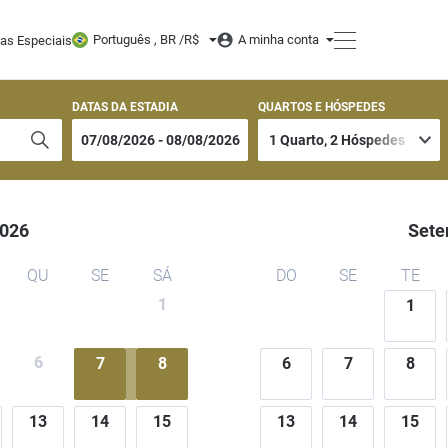
Português , BR /
R$
A minha conta
tas Especiais
DATAS DA ESTADIA
QUARTOS E HÓSPEDES
026
Sete
QU
SE
SÁ
DO
SE
TE
1
1
6
7
8
6
7
8
13
14
15
13
14
15