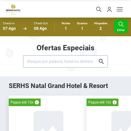
Check-In
Check-Out
Noites
Quartos
Hóspedes
07 Ago
08 Ago
1
1
2
Editar
Ofertas Especiais
SERHS Natal Grand Hotel & Resort
Pague até 10x
Pague até 10x