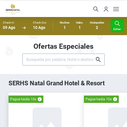
Check-In
Check-Out
Noches
Habs.
Huéspedes
09 Ago
10 Ago
1
1
2
Editar
Ofertas Especiales
SERHS Natal Grand Hotel & Resort
Pague hasta 10x
Pague hasta 10x