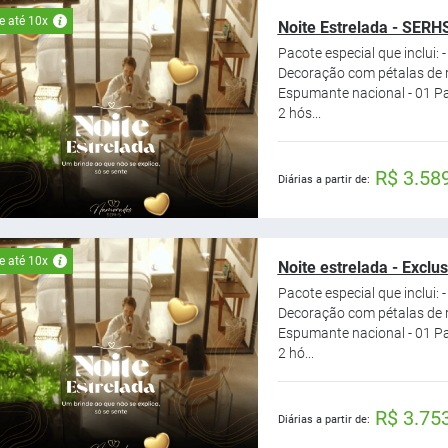
e até 10x
Noite Estrelada - SERH
Pacote especial que inclui: 
Decoração com pétalas de
Espumante nacional - 01 Pat
2 hós...
R$ 3.58
Diárias a partir de:
e até 10x
Noite estrelada - Exclu
Pacote especial que inclui: 
Decoração com pétalas de
Espumante nacional - 01 Pat
2 hó...
R$ 3.75
Diárias a partir de: