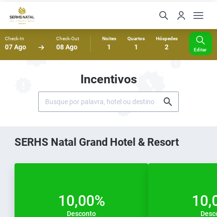
Check-In
Check-Out
Noites
Quartos
Hóspedes
07 Ago
08 Ago
1
1
2
Editar
Incentivos
SERHS Natal Grand Hotel & Resort
10,00%
10,
Desconto
Desc