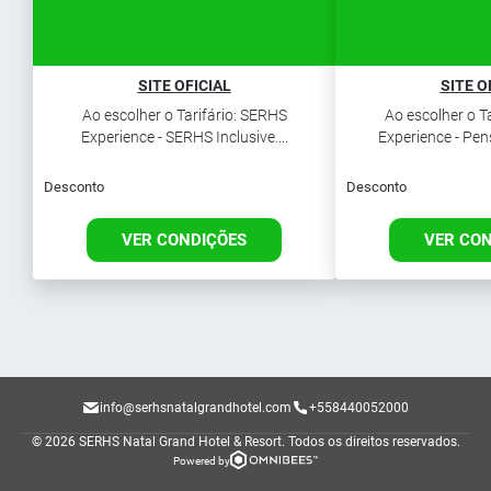
SITE OFICIAL
SITE O
Ao escolher o Tarifário: SERHS
Ao escolher o T
Experience - SERHS Inclusive....
Experience - Pen
Desconto
Desconto
VER CONDIÇÕES
VER CO
info@serhsnatalgrandhotel.com
+558440052000
© 2026 SERHS Natal Grand Hotel & Resort.
Todos os direitos reservados.
Powered by