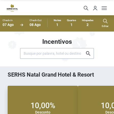
Check-In
Check-Out
Noites
Quartos
Hóspedes
07 Ago
08 Ago
1
1
2
Editar
Incentivos
SERHS Natal Grand Hotel & Resort
10,00%
10,
Desconto
Desc