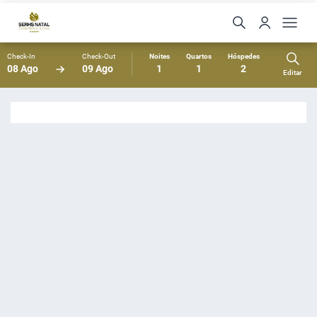
Check-In
Check-Out
Noites
Quartos
Hóspedes
08 Ago
09 Ago
1
1
2
Editar