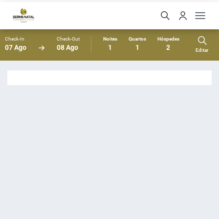
Check-In
Check-Out
Noites
Quartos
Hóspedes
07 Ago
08 Ago
1
1
2
Editar