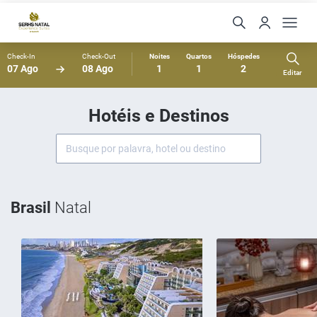
Check-In
Check-Out
Noites
Quartos
Hóspedes
07 Ago
08 Ago
1
1
2
Editar
Hotéis e Destinos
Brasil
Natal