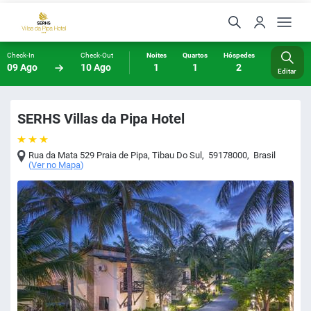
Check-In
Check-Out
Noites
Quartos
Hóspedes
09 Ago
10 Ago
1
1
2
Editar
SERHS Villas da Pipa Hotel
Rua da Mata 529 Praia de Pipa
,
Tibau Do Sul
,
59178000
,
Brasil
(
Ver no Mapa
)