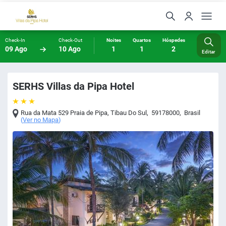
Check-In
Check-Out
Noites
Quartos
Hóspedes
09 Ago
10 Ago
1
1
2
Editar
SERHS Villas da Pipa Hotel
Rua da Mata 529 Praia de Pipa
,
Tibau Do Sul
,
59178000
,
Brasil
(
Ver no Mapa
)