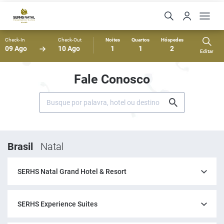
Check-In
Check-Out
Noites
Quartos
Hóspedes
09 Ago
10 Ago
1
1
2
Editar
Fale Conosco
Brasil
Natal
SERHS Natal Grand Hotel & Resort
SERHS Experience Suites