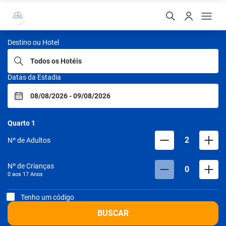
Portobello Hotéis
Destino ou Hotel
Datas da Estadia
Quarto
1
2
Nº de Adultos
Nº de Crianças
0
0 aos
17
Anos
Tenho um código
BUSCAR