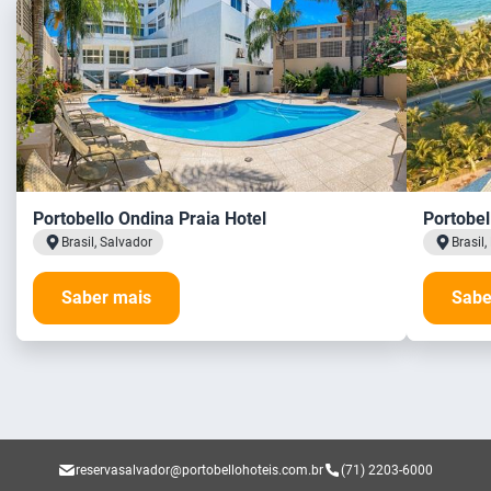
Portobello Ondina Praia Hotel
Portobel
Brasil, Salvador
Brasil
Saber mais
Sabe
reservasalvador@portobellohoteis.com.br
(71) 2203-6000