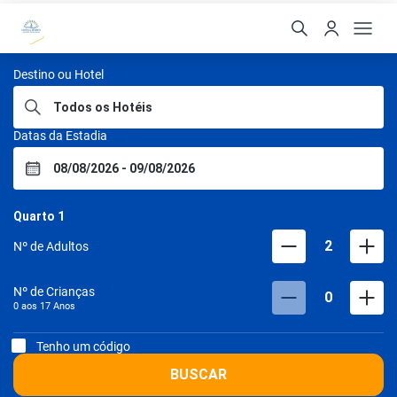
Portobello Hotéis
Destino ou Hotel
Datas da Estadia
Quarto
1
2
Nº de Adultos
Nº de Crianças
0
0 aos
17
Anos
Tenho um código
BUSCAR