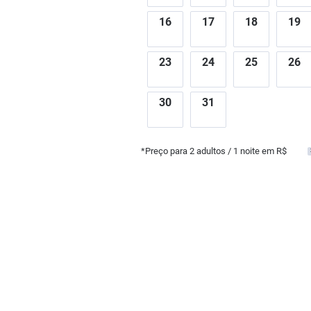
16
17
18
19
23
24
25
26
30
31
*Preço para
2
adultos
/ 1 noite em R$