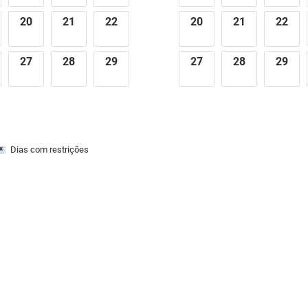
20
21
22
20
21
22
27
28
29
27
28
29
Dias com restrições
x