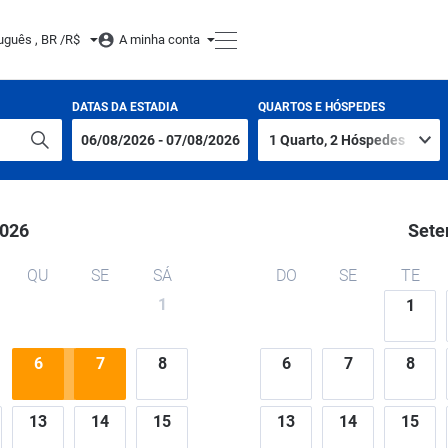
uguês , BR /
R$
A minha conta
DATAS DA ESTADIA
QUARTOS E HÓSPEDES
026
Sete
QU
SE
SÁ
DO
SE
TE
1
1
6
7
8
6
7
8
13
14
15
13
14
15