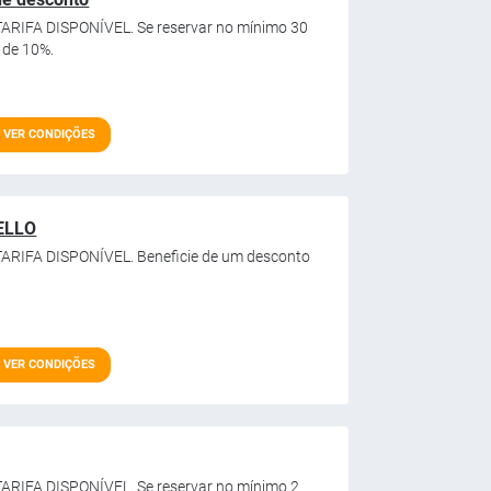
 TARIFA DISPONÍVEL. Se reservar no mínimo 30
 de 10%.
VER CONDIÇÕES
ELLO
 TARIFA DISPONÍVEL. Beneficie de um desconto
VER CONDIÇÕES
 TARIFA DISPONÍVEL. Se reservar no mínimo 2