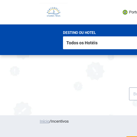
Port
DESTINO OU HOTEL
Início
/
Incentivos