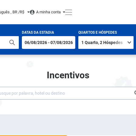
uguês , BR /
R$
A minha conta
DATAS DA ESTADIA
QUARTOS E HÓSPEDES
Incentivos