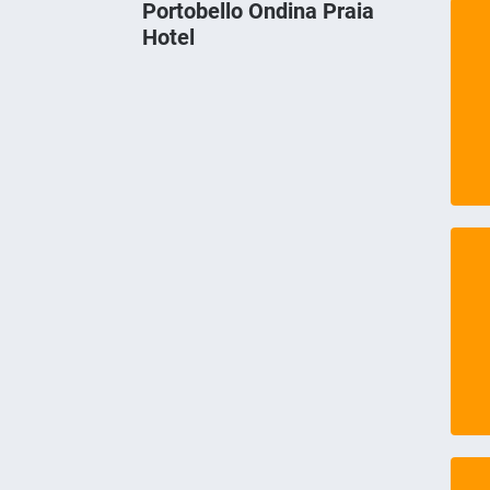
Portobello Ondina Praia
Hotel