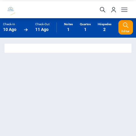
Check-In
Check-Out
Noites
Quartos
Hóspedes
10 Ago
11 Ago
1
1
2
Editar