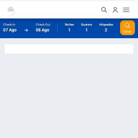
Check-In
Check-Out
Noites
Quartos
Hóspedes
07 Ago
08 Ago
1
1
2
Editar