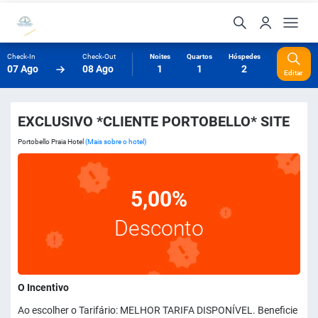
Check-In
Check-Out
Noites
Quartos
Hóspedes
07 Ago
08 Ago
1
1
2
Editar
EXCLUSIVO *CLIENTE PORTOBELLO* SITE
Portobello Praia Hotel
(Mais sobre o hotel)
5,00%
Desconto
O Incentivo
Ao escolher o Tarifário: MELHOR TARIFA DISPONÍVEL. Beneficie