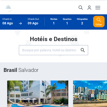
Check-In
Check-Out
Noites
Quartos
Hóspedes
08 Ago
09 Ago
1
1
2
Editar
Hotéis e Destinos
Brasil
Salvador