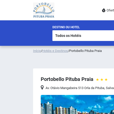
Ofer
DESTINO OU HOTEL
Início
/
Hotéis e Destinos
/
Portobello Pituba Praia
Portobello Pituba Praia
Av. Otávio Mangabeira 513 Orla da Pituba
,
Salva