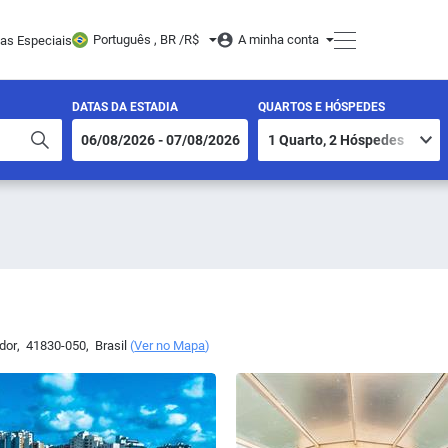
Português , BR /
R$
A minha conta
tas Especiais
DATAS DA ESTADIA
QUARTOS E HÓSPEDES
dor
,
41830-050
,
Brasil
(
Ver no Mapa
)