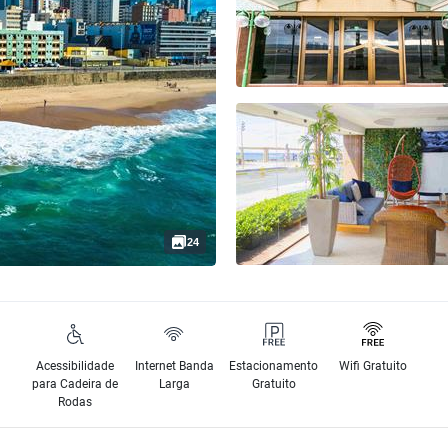
24
Acessibilidade
Internet Banda
Estacionamento
Wifi Gratuito
para Cadeira de
Larga
Gratuito
Rodas