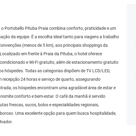
, o Portobello Pituba Praia combina conforto, praticidade e um
ação da equipe. É a escolha ideal tanto para viagens a trabalho
 Convenções (menos de 5 km), aos principais shoppings da
ocalizado em frente à Praia da Pituba, o hotel oferece
ndicionado e Wi-Fi gratuito, além de estacionamento gratuito
aos hóspedes. Todas as categorias dispõem de TV LCD/LED,
om recepção 24 horas e serviço de quarto, assegurando
entrada, os hóspedes encontram uma agradável área de estar e
nsmite conforto e bem-estar. O café da manhã é servido
tas frescas, sucos, bolos e especialidades regionais,
aboroso. Uma excelente opção para quem busca hospitalidade,
lvador.