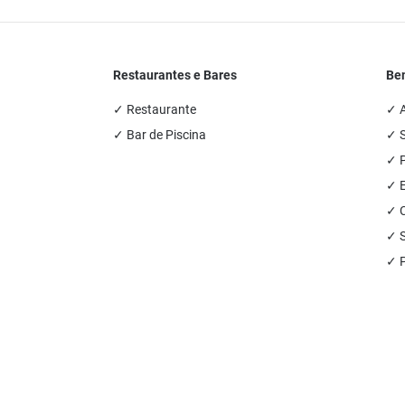
Restaurantes e Bares
Bem
✓ Restaurante
✓ A
✓ Bar de Piscina
✓ S
✓ P
✓ E
✓ C
✓ 
✓ P