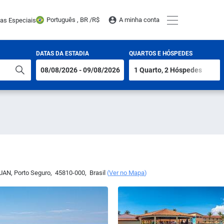
Português , BR /
R$
A minha conta
tas Especiais
DATAS DA ESTADIA
QUARTOS E HÓSPEDES
PUAN
,
Porto Seguro
,
45810-000
,
Brasil
(
Ver no Mapa
)