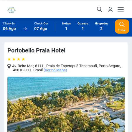
Check-In
Check-Out
Noites
Quartos
Hóspedes
06 Ago
07 Ago
1
1
2
Editar
Portobello Praia Hotel
Av. Beira Mar, 6111 - Praia de Taperapuã Taperapuã
,
Porto Seguro
,
45810-000
,
Brasil
(
Ver no Mapa
)