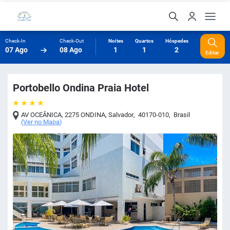
Check-In
Check-Out
Noites
Quartos
Hóspedes
07 Ago
08 Ago
1
1
2
Editar
Portobello Ondina Praia Hotel
AV OCEÂNICA, 2275 ONDINA
,
Salvador
,
40170-010
,
Brasil
(
Ver no Mapa
)