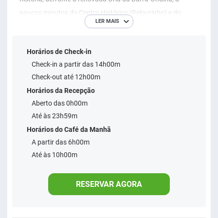
poucos minutos do Centro Histórico (Pelourinho) e do
LER MAIS
bairro boêmio do Rio Vermelho. Cada um dos 159 quartos
tem decoração clean e simples, Wi-Fi grátis, TV de tela
Horários de Check-in
plana, sacada, vista para o mar ou piscina e se beneficia do
Check-in a partir das 14h00m
atendimento atencioso de nossos funcionários. A nossa
Check-out até 12h00m
localização permite estar ligado aos segmentos de lazer,
Horários da Recepção
turismo religioso e corporativo, perto do centro econômico
Aberto das 0h00m
e a 35 minutos do Aeroporto Luís Eduardo Magalhães.
Até às 23h59m
Horários do Café da Manhã
A partir das 6h00m
Até às 10h00m
RESERVAR AGORA