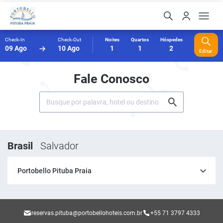
Check-In
Check-Out
Noites
Quartos
Hóspedes
09 Ago
10 Ago
1
1
2
Editar
Fale Conosco
Brasil
Salvador
Portobello Pituba Praia
reservas.pituba@portobellohoteis.com.br
+55 71 3797 4333