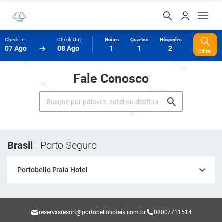
Check-In
Check-Out
Noites
Quartos
Hóspedes
07 Ago
08 Ago
1
1
2
Editar
Fale Conosco
Brasil
Porto Seguro
Portobello Praia Hotel
reservasresort@portobellohoteis.com.br
08007711514