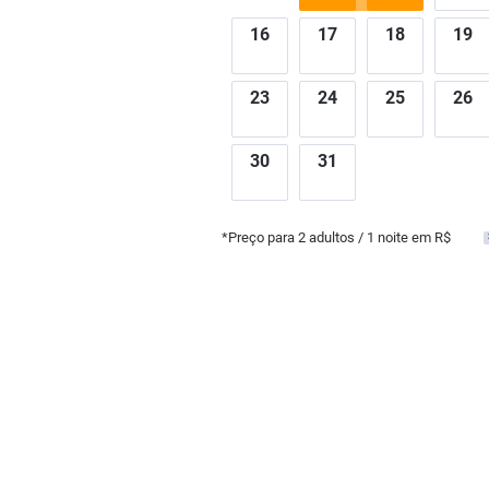
16
17
18
19
23
24
25
26
30
31
*Preço para
2
adultos
/ 1 noite em R$