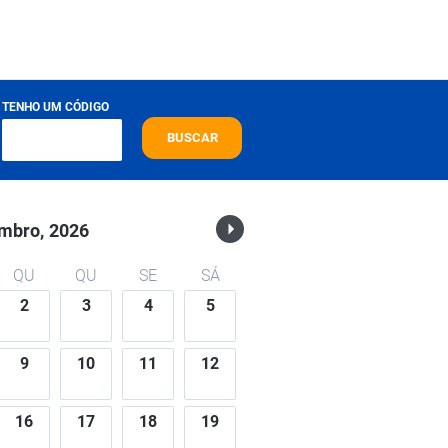
TENHO UM CÓDIGO
BUSCAR
mbro,
2026
QU
QU
SE
SÁ
2
3
4
5
9
10
11
12
16
17
18
19