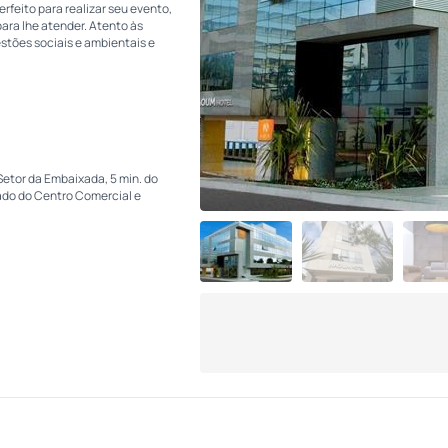
rfeito para realizar seu evento,
ara lhe atender. Atento às
tões sociais e ambientais e
Setor da Embaixada, 5 min. do
ado do Centro Comercial e