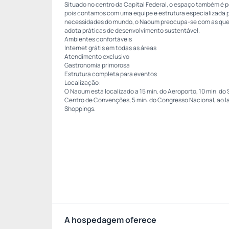
Situado no centro da Capital Federal, o espaço também é pe
pois contamos com uma equipe e estrutura especializada p
necessidades do mundo, o Naoum preocupa-se com as ques
adota práticas de desenvolvimento sustentável.
Ambientes confortáveis
Internet grátis em todas as áreas
Atendimento exclusivo
Gastronomia primorosa
Estrutura completa para eventos
Localização:
O Naoum está localizado a 15 min. do Aeroporto, 10 min. do 
Centro de Convenções, 5 min. do Congresso Nacional, ao l
Shoppings.
A hospedagem oferece