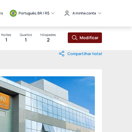
is
Português, BR / 
R$
A minha conta
Noites
Quartos
Hóspedes
Modificar
1
1
2
Compartilhar hotel