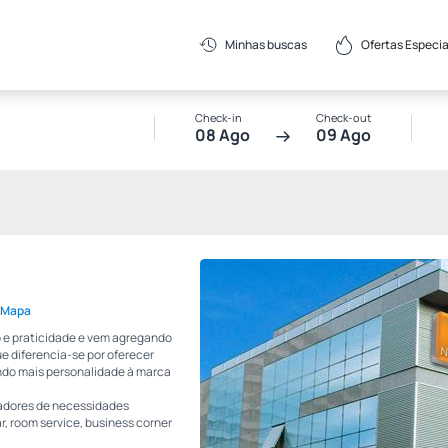
Ofertas Especia
Minhas buscas
Check-in
Check-out
08 Ago
09 Ago
o Mapa
o e praticidade e vem agregando
ue diferencia-se por oferecer
ndo mais personalidade à marca
adores de necessidades
r, room service, business corner