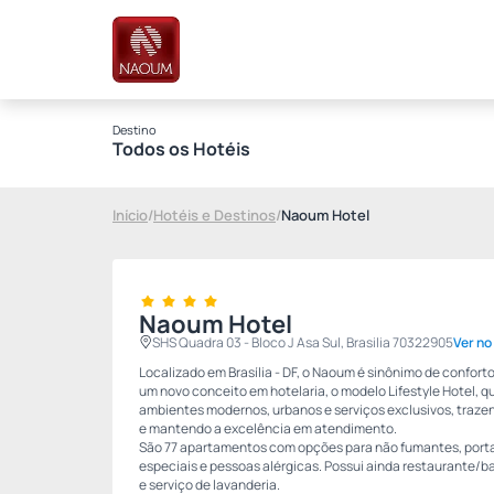
Destino
Todos os Hotéis
Início
/
Hotéis e Destinos
/
Naoum Hotel
Naoum Hotel
SHS Quadra 03 - Bloco J Asa Sul, Brasilia 70322905
Ver n
Localizado em Brasília - DF, o Naoum é sinônimo de confort
um novo conceito em hotelaria, o modelo Lifestyle Hotel, q
ambientes modernos, urbanos e serviços exclusivos, traze
e mantendo a excelência em atendimento.
São 77 apartamentos com opções para não fumantes, port
especiais e pessoas alérgicas. Possui ainda restaurante/ba
e serviço de lavanderia.