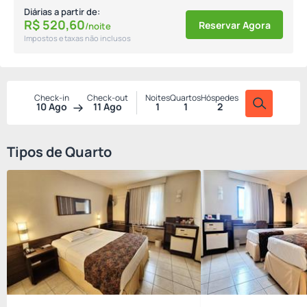
Diárias a partir de:
R$
520,
60
Reservar Agora
/noite
Impostos e taxas não inclusos
Check-in
Check-out
Noites
Quartos
Hóspedes
10 Ago
11 Ago
1
1
2
Tipos de Quarto