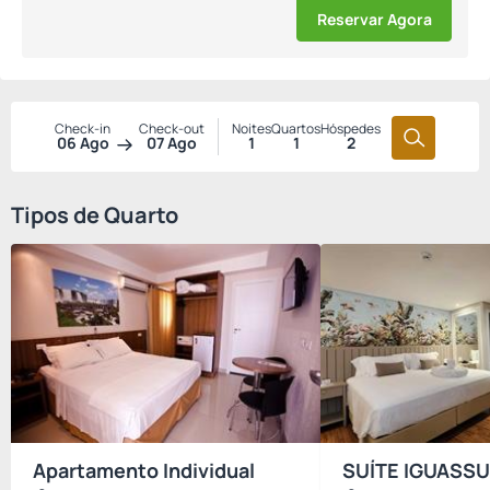
Reservar Agora
Check-in
Check-out
Noites
Quartos
Hóspedes
06 Ago
07 Ago
1
1
2
Tipos de Quarto
Apartamento Individual
SUÍTE IGUASSU