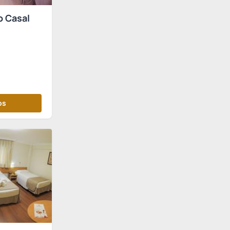
o Casal
os