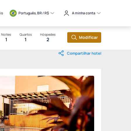
is
Português, BR / 
R$
A minha conta
Noites
Quartos
Hóspedes
Modificar
1
1
2
Compartilhar hotel