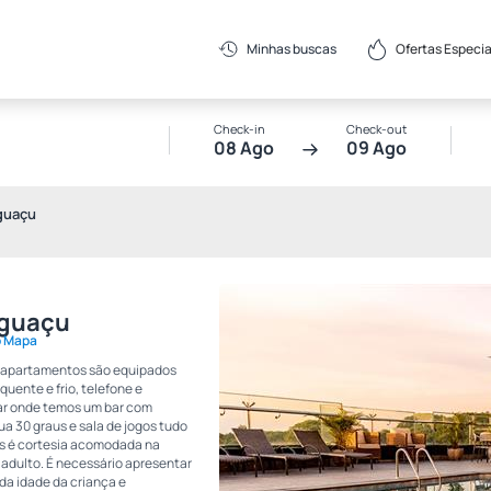
Ofertas Especia
Minhas buscas
Check-in
Check-out
08 Ago
09 Ago
Iguaçu
 Iguaçu
o Mapa
s apartamentos são equipados
uente e frio, telefone e
dar onde temos um bar com
a 30 graus e sala de jogos tudo
os é cortesia acomodada na
adulto. É necessário apresentar
a idade da criança e