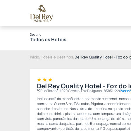
Destino
Todos os Hotéis
Início
/
Hotéis e Destinos
/
Del Rey Quality Hotel - Foz do 
Del Rey Quality Hotel - Foz do
Rua Tarobá, 1020 Centro, Foz Do Iguacu 85851-220
Ver n
Incluso café da manhã, estacionamento e internet, nosso
com cama Queen Size, TV a cabo, frigobar, ar condicionado q
secador de cabelos. Nossa área de lazer fica no quinto an
deliciosos drinks, piscina aquecida com temperatura da águ
com vista panorâmica da cidade! Uma criança de até 4 an
mesma cama dos pais, a partir de 5 anos paga normal como 
comprovante (certidão de nascimento, RG ou passaporte) d