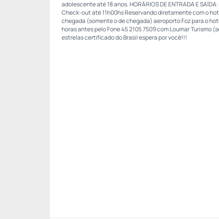
adolescente até 18 anos. HORÁRIOS DE ENTRADA E SAÍDA: Ch
Check-out até 11h00hs Reservando diretamente com o hote
chegada (somente o de chegada) aeroporto Foz para o hote
horas antes pelo Fone 45 2105 7509 com Loumar Turismo (se 
estrelas certificado do Brasil espera por você!!!