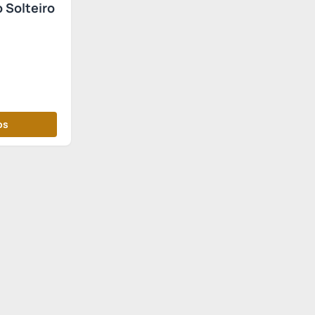
 Solteiro
os