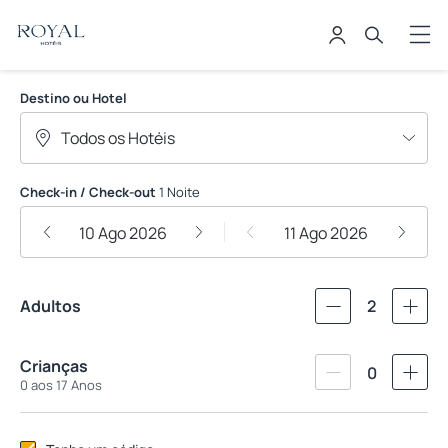
Royal Hoteis
Destino ou Hotel
Check-in / Check-out
1 Noite
10 Ago 2026
11 Ago 2026
Adultos
2
Crianças
0
0 aos 17 Anos