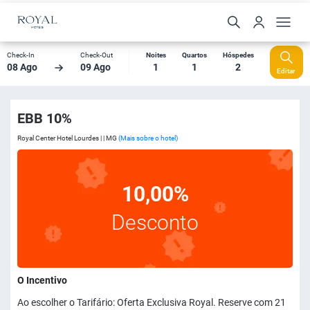
Check-In
Check-Out
Noites
Quartos
Hóspedes
08 Ago
09 Ago
1
1
2
Editar
EBB 10%
Royal Center Hotel Lourdes | | MG
(Mais sobre o hotel)
10,00%
Desconto
O Incentivo
Ao escolher o Tarifário: Oferta Exclusiva Royal. Reserve com 21