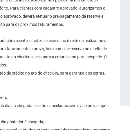
bito ou dinheiro. Autorizamos parcelamento em até 3x
édito. Para clientes com cadastro aprovado, autorizamos o
ro aprovado, deverá efetuar o pré-pagamento da reserva e
édito para os próximos faturamentos.
ução recente, o hotel se reserva no direito de realizar nova
para faturamento a prazo, bem como se reserva no direito de
no ato do checkinn, seja para a empresa ou para hóspede. O
dos.
tão de crédito no ato do check-in, para garantia dos extras.
ento:
h do dia da chegada e serão canceladas sem aviso prévio após
 dia posterior à chegada;